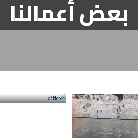
بعض أعمالنا
office
98 Photos