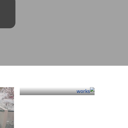
works
20 Photos