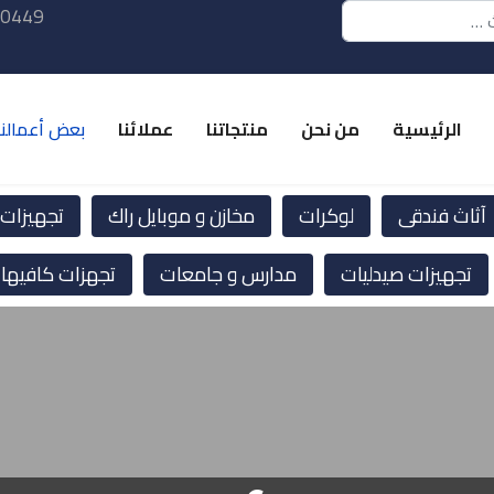
 0449
الرئيسية
من نحن
منتجاتنا
عملائنا
بعض أعمالنا
آثاث فندقى
لوكرات
مخازن و موبايل راك
تجهيزات ا
تجهيزات صيدليات
مدارس و جامعات
تجهزات كافيها