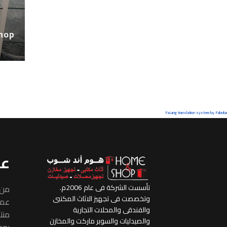
hop
FaLang translation system by Faboba
عن
تأسست الشركة فى عام 2006م.
من 
وتخصصت فى تجهيز الاثاث المكتبى
عملا
والفندقى والمحلات التجارية
منتج
والصيدليات والسوبر ماركت والمخازن
بعض