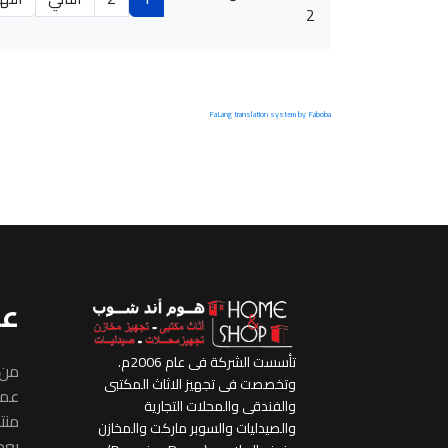
2
FaLang translation system by Faboba
عن
تأسست الشركة فى عام 2006م.
من 
وتخصصت فى تجهيز الاثاث المكتبى
عملا
والفندقى والمحلات التجارية
منتج
والصيدليات والسوبر ماركت والمخازن
بعض