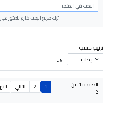
ترك مربع البحث فارغ للعثور عل
ترتيب حسب
الصفحة 1 من
1
2
التالي
النه
2