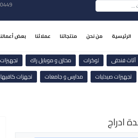
 0449
الرئيسية
من نحن
منتجاتنا
عملائنا
بعض أعمالنا
آثاث فندقى
لوكرات
مخازن و موبايل راك
تجهيزات ا
تجهيزات صيدليات
مدارس و جامعات
تجهزات كافيها
ة ادراج