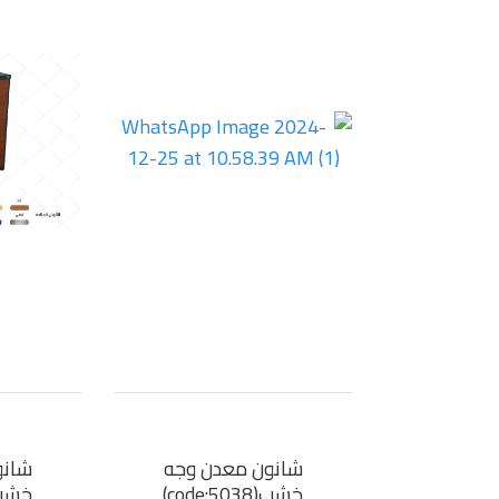
شانون معدن وجه
شانو
خشب(code:5038)
خشب(e:5036