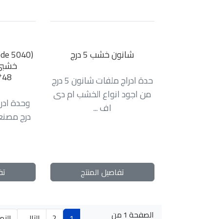
شانون خشب 5 درج
48*57*160 سم
حدة ادراج ملفات شانون 5 درج
من اجود انواع الخشب ام دى
اف ...
درج مصنع
تفاصيل المنتج
تف
الصفحة 1 من
1
2
التالي
النه