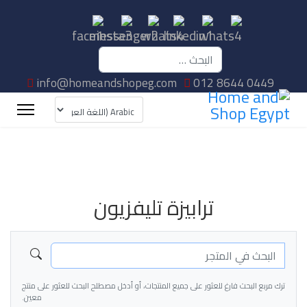
البحث
info@homeandshopeg.com
012 8644 0449
ترابيزة تليفزيون
ترك مربع البحث فارغ للعثور على جميع المنتجات، أو أدخل مصطلح البحث للعثور على منتج
معين.