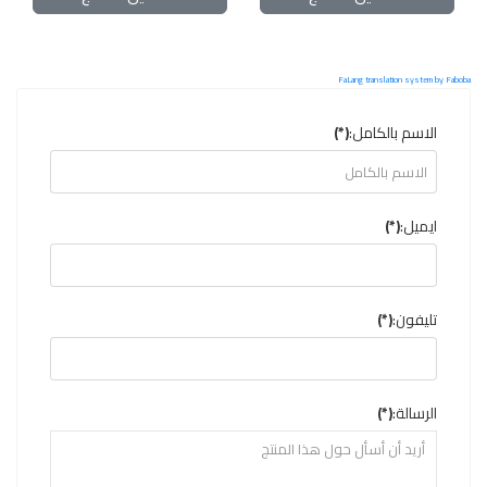
FaLang translation system by Faboba
الاسم بالكامل:
(*)
ايميل:
(*)
تليفون:
(*)
الرسالة:
(*)