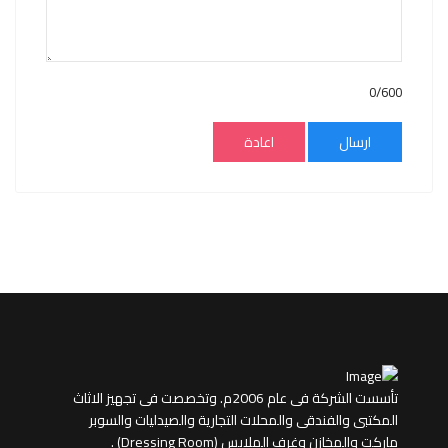
0/600
ارسال
اعادة
تأسست الشركة فى عام 2006م. وتخصصت فى تجهيز الاثاث
المكتبى والفندقى والمحلات التجارية والصيدليات والسوبر
ماركت والمخازن وغرف الملابس (Dressing Room) .