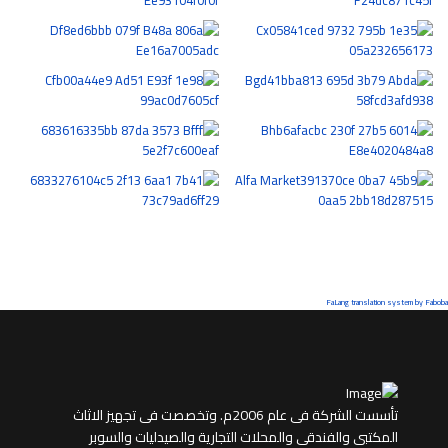
FaLang translation system by Faboba
تأسست الشركة فى عام 2006م. وتخصصت فى تجهيز الاثاث
المكتبى والفندقى والمحلات التجارية والصيدليات والسوبر