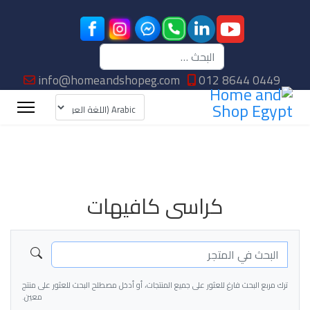
البحث
info@homeandshopeg.com
012 8644 0449
كراسى كافيهات
ترك مربع البحث فارغ للعثور على جميع المنتجات، أو أدخل مصطلح البحث للعثور على منتج
معين.