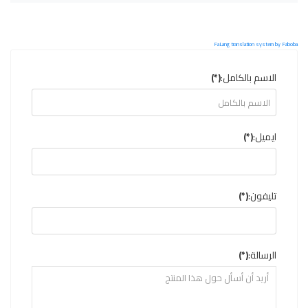
FaLang translation system by Faboba
الاسم بالكامل:
(*)
ايميل:
(*)
تليفون:
(*)
الرسالة:
(*)